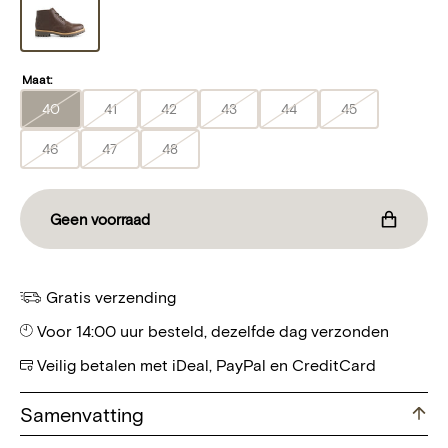
Maat:
40
41
42
43
44
45
Translation
Translation
Translation
Translation
Translation
Translation
missing:
missing:
missing:
missing:
missing:
missing:
46
47
48
Translation
Translation
Translation
nl.products.product.variant_sold_out_or_unavailable
nl.products.product.variant_sold_out_or_unavailable
nl.products.product.variant_sold_out_or_una
nl.products.product.variant_sold_o
nl.products.product.varia
nl.products.pro
missing:
missing:
missing:
nl.products.product.variant_sold_out_or_unavailable
nl.products.product.variant_sold_out_or_unavailable
nl.products.product.variant_sold_out_or_una
Geen voorraad
Gratis verzending
Voor 14:00 uur besteld, dezelfde dag verzonden
Veilig betalen met iDeal, PayPal en CreditCard
Samenvatting