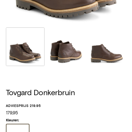
Tovgard Donkerbruin
ADVIESPRIJS 219.95
Normale
179,95
prijs
Kleuren: