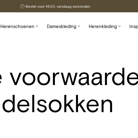
Bestel voor 14:00, vandaag verzonden
Herenschoenen
Dameskleding
Herenkleding
Insp
Wandelschoenen
Outdoorjassen
Outdoorjassen
T
Wandelsandalen
Regen- &
Regen- &
T
hardshelljassen
hardshelljassen
 voorwaarde
Sneakers
Softshelljassen
Softshelljassen
Bootschoenen
Truien & vesten
Truien & vesten
ndelsokken
Sandalen
Klassieke schoenen
Barefoot schoenen
Pantoffels